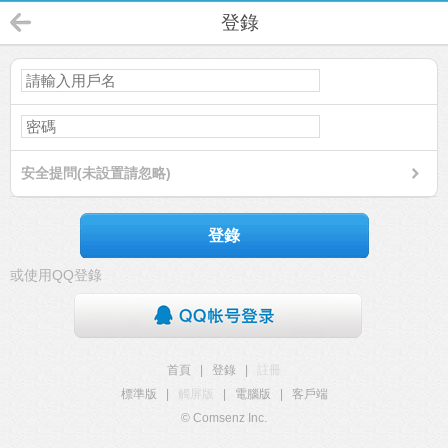
登錄
安全提問(未設置請忽略)
登錄
或使用QQ登錄
首頁
|
登錄
|
註冊
標準版
|
觸屏版
|
電腦版
|
客戶端
© Comsenz Inc.