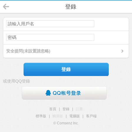
登錄
安全提問(未設置請忽略)
登錄
或使用QQ登錄
首頁
|
登錄
|
註冊
標準版
|
觸屏版
|
電腦版
|
客戶端
© Comsenz Inc.