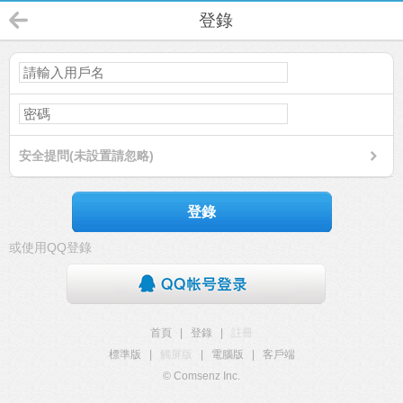
登錄
安全提問(未設置請忽略)
登錄
或使用QQ登錄
首頁
|
登錄
|
註冊
標準版
|
觸屏版
|
電腦版
|
客戶端
© Comsenz Inc.