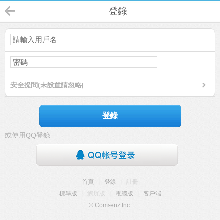
登錄
安全提問(未設置請忽略)
登錄
或使用QQ登錄
首頁
|
登錄
|
註冊
標準版
|
觸屏版
|
電腦版
|
客戶端
© Comsenz Inc.