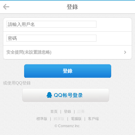
登錄
安全提問(未設置請忽略)
登錄
或使用QQ登錄
首頁
|
登錄
|
註冊
標準版
|
觸屏版
|
電腦版
|
客戶端
© Comsenz Inc.