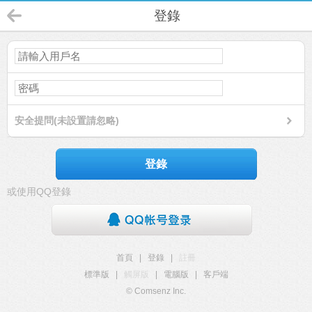
登錄
安全提問(未設置請忽略)
登錄
或使用QQ登錄
首頁
|
登錄
|
註冊
標準版
|
觸屏版
|
電腦版
|
客戶端
© Comsenz Inc.