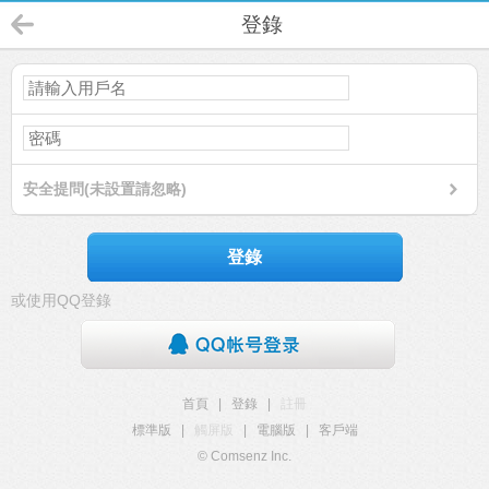
登錄
安全提問(未設置請忽略)
登錄
或使用QQ登錄
首頁
|
登錄
|
註冊
標準版
|
觸屏版
|
電腦版
|
客戶端
© Comsenz Inc.