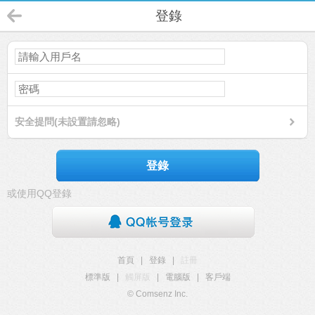
登錄
安全提問(未設置請忽略)
登錄
或使用QQ登錄
首頁
|
登錄
|
註冊
標準版
|
觸屏版
|
電腦版
|
客戶端
© Comsenz Inc.