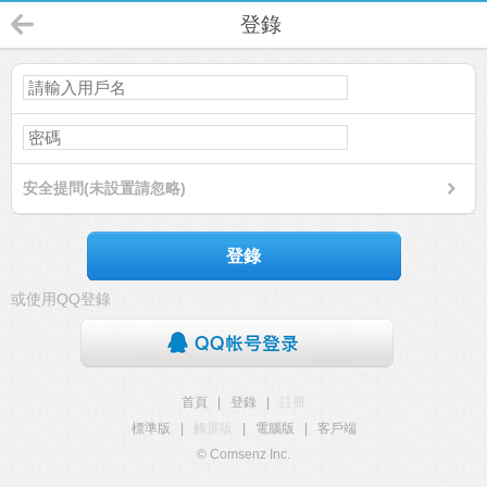
登錄
安全提問(未設置請忽略)
登錄
或使用QQ登錄
首頁
|
登錄
|
註冊
標準版
|
觸屏版
|
電腦版
|
客戶端
© Comsenz Inc.