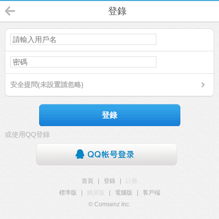
登錄
安全提問(未設置請忽略)
登錄
或使用QQ登錄
首頁
|
登錄
|
註冊
標準版
|
觸屏版
|
電腦版
|
客戶端
© Comsenz Inc.