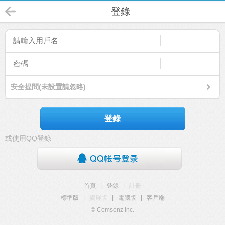
登錄
安全提問(未設置請忽略)
登錄
或使用QQ登錄
首頁
|
登錄
|
註冊
標準版
|
觸屏版
|
電腦版
|
客戶端
© Comsenz Inc.