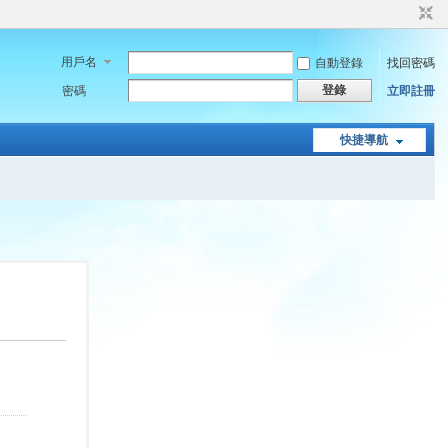
用戶名
自動登錄
找回密碼
登錄
密碼
立即註冊
快捷導航