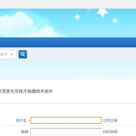
帖子
搜
索
您需要先登錄才能繼續本操作
用戶名
立即註冊
密碼:
找回密碼