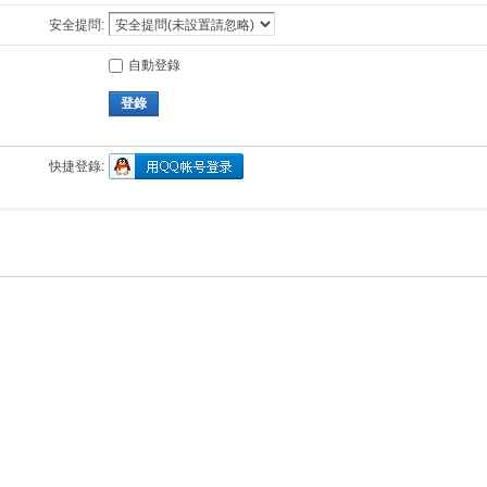
安全提問:
自動登錄
登錄
快捷登錄: