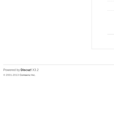
Powered by
Discuz!
X3.2
© 2001-2013
Comsenz Inc.