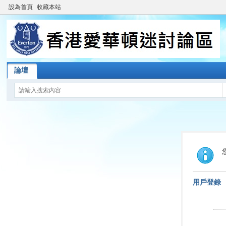
設為首頁
收藏本站
論壇
用戶登錄