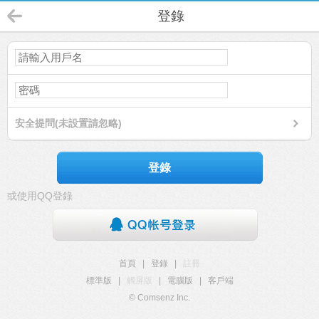
登錄
安全提問(未設置請忽略)
登錄
或使用QQ登錄
首頁
|
登錄
|
註冊
標準版
|
觸屏版
|
電腦版
|
客戶端
© Comsenz Inc.