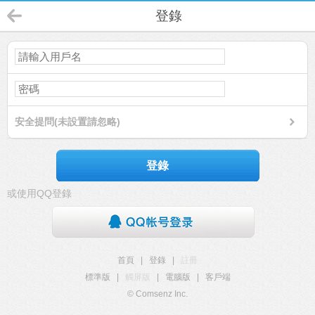
登錄
安全提問(未設置請忽略)
登錄
或使用QQ登錄
首頁
|
登錄
|
註冊
標準版
|
觸屏版
|
電腦版
|
客戶端
© Comsenz Inc.