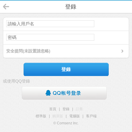
登錄
安全提問(未設置請忽略)
登錄
或使用QQ登錄
首頁
|
登錄
|
註冊
標準版
|
觸屏版
|
電腦版
|
客戶端
© Comsenz Inc.