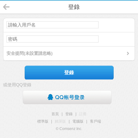
登錄
安全提問(未設置請忽略)
登錄
或使用QQ登錄
首頁
|
登錄
|
註冊
標準版
|
觸屏版
|
電腦版
|
客戶端
© Comsenz Inc.