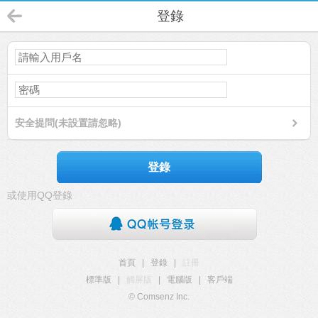
登錄
安全提問(未設置請忽略)
登錄
或使用QQ登錄
首頁
|
登錄
|
註冊
標準版
|
觸屏版
|
電腦版
|
客戶端
© Comsenz Inc.