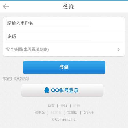
登錄
安全提問(未設置請忽略)
登錄
或使用QQ登錄
首頁
|
登錄
|
註冊
標準版
|
觸屏版
|
電腦版
|
客戶端
© Comsenz Inc.