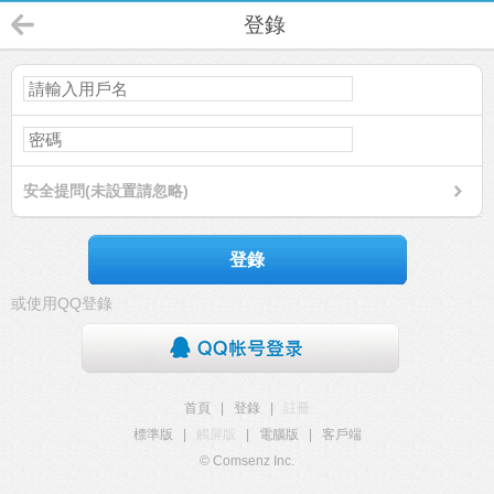
登錄
安全提問(未設置請忽略)
登錄
或使用QQ登錄
首頁
|
登錄
|
註冊
標準版
|
觸屏版
|
電腦版
|
客戶端
© Comsenz Inc.