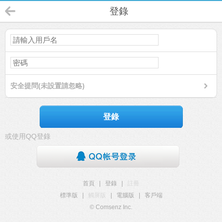
登錄
安全提問(未設置請忽略)
登錄
或使用QQ登錄
首頁
|
登錄
|
註冊
標準版
|
觸屏版
|
電腦版
|
客戶端
© Comsenz Inc.