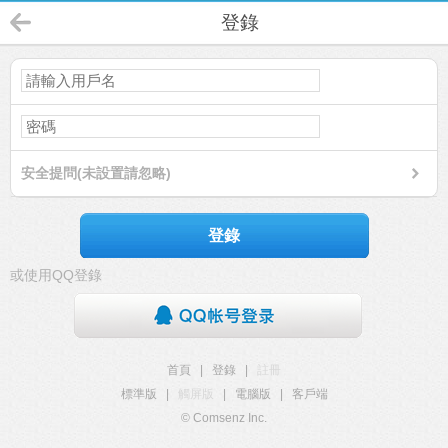
登錄
安全提問(未設置請忽略)
登錄
或使用QQ登錄
首頁
|
登錄
|
註冊
標準版
|
觸屏版
|
電腦版
|
客戶端
© Comsenz Inc.