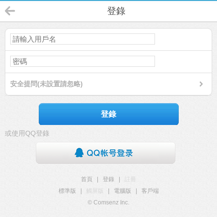
登錄
安全提問(未設置請忽略)
登錄
或使用QQ登錄
首頁
|
登錄
|
註冊
標準版
|
觸屏版
|
電腦版
|
客戶端
© Comsenz Inc.