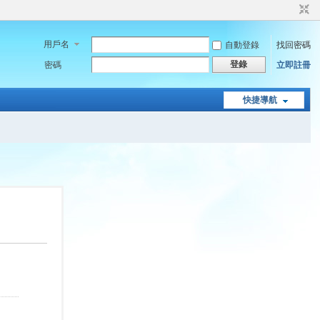
用戶名
自動登錄
找回密碼
登錄
密碼
立即註冊
快捷導航