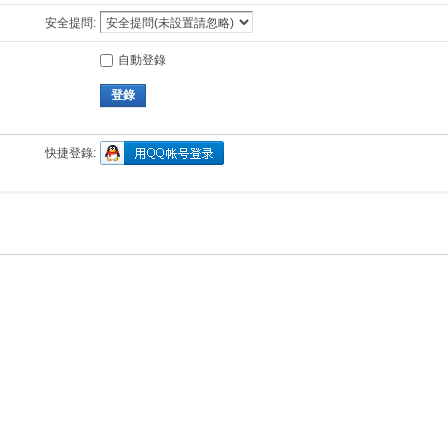
安全提問:
自動登錄
登錄
快捷登錄: