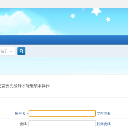
帖子
搜
索
您需要先登錄才能繼續本操作
用戶名
立即註冊
密碼:
找回密碼