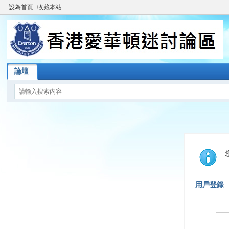
設為首頁
收藏本站
論壇
用戶登錄