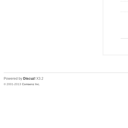
Powered by
Discuz!
X3.2
© 2001-2013
Comsenz Inc.