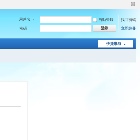
用戶名
自動登錄
找回密碼
登錄
密碼
立即註冊
快捷導航