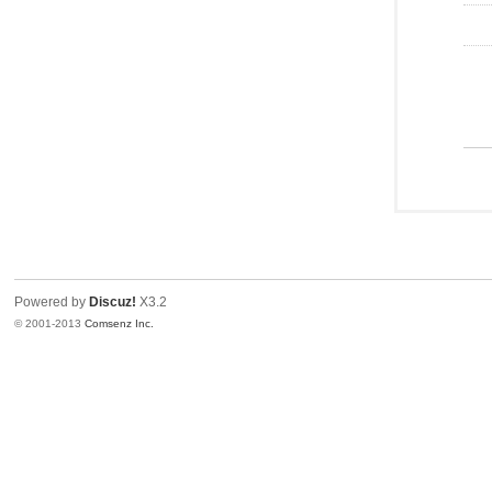
Powered by
Discuz!
X3.2
© 2001-2013
Comsenz Inc.