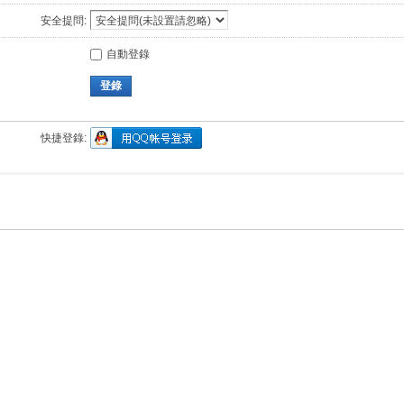
安全提問:
自動登錄
登錄
快捷登錄: