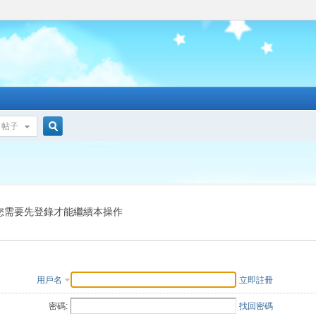
帖子
搜
索
您需要先登錄才能繼續本操作
用戶名
立即註冊
密碼:
找回密碼