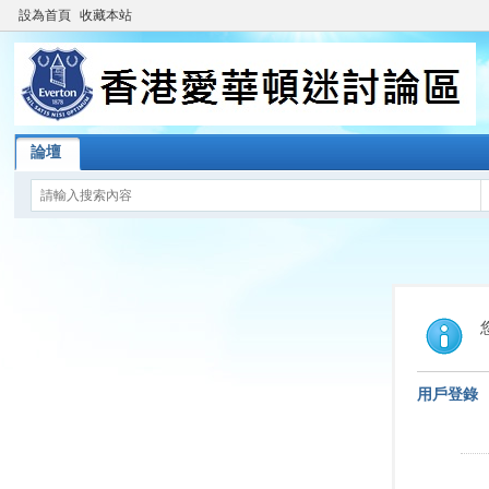
設為首頁
收藏本站
論壇
用戶登錄