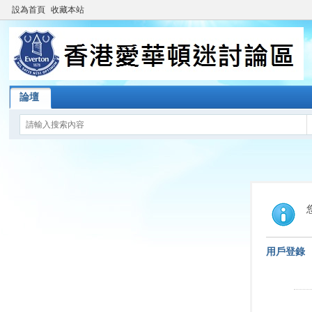
設為首頁
收藏本站
論壇
用戶登錄