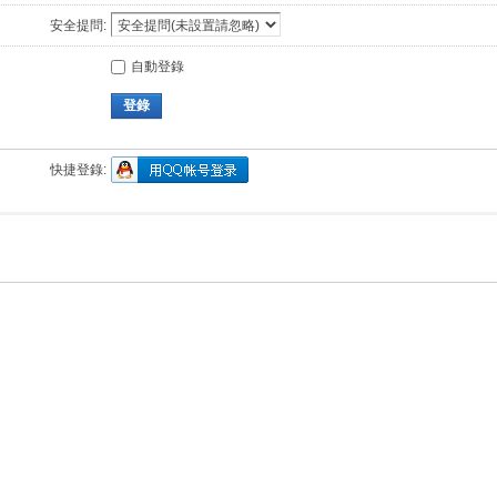
安全提問:
自動登錄
登錄
快捷登錄: