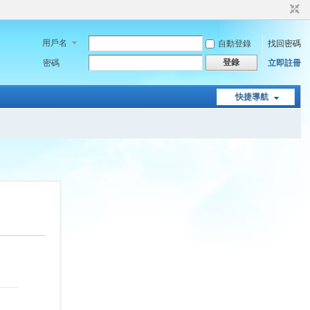
用戶名
自動登錄
找回密碼
登錄
密碼
立即註冊
快捷導航