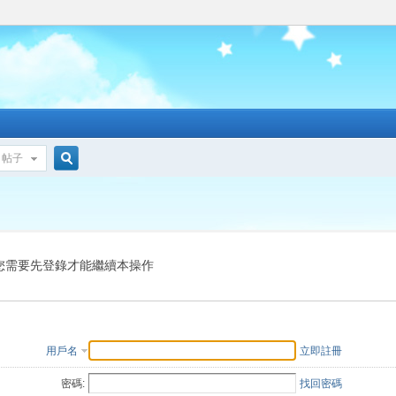
帖子
搜
索
您需要先登錄才能繼續本操作
用戶名
立即註冊
密碼:
找回密碼