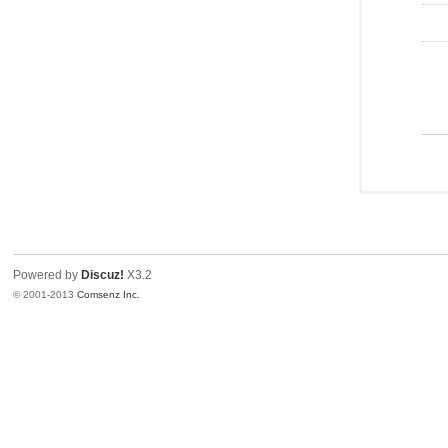
Powered by
Discuz!
X3.2
© 2001-2013
Comsenz Inc.