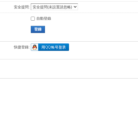
安全提問:
自動登錄
登錄
快捷登錄: