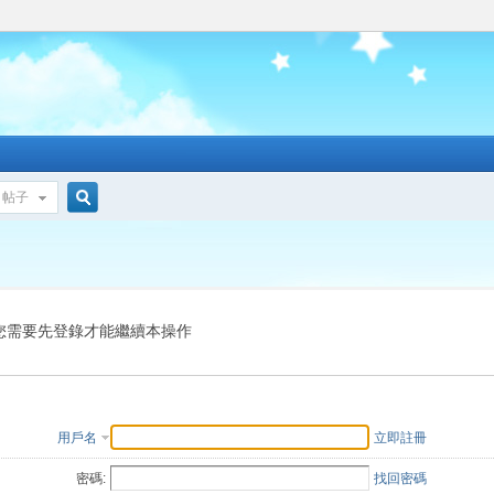
帖子
搜
索
您需要先登錄才能繼續本操作
用戶名
立即註冊
密碼:
找回密碼