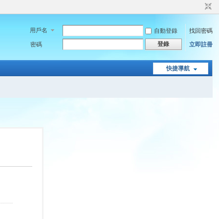
用戶名
自動登錄
找回密碼
登錄
密碼
立即註冊
快捷導航