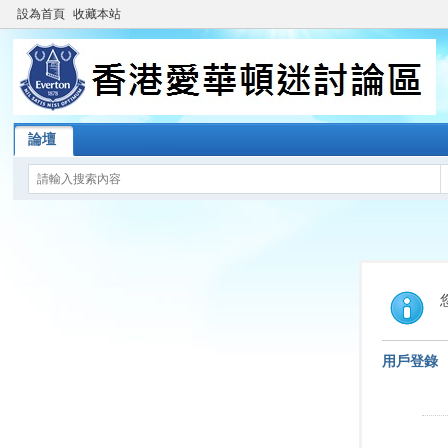
設為首頁
收藏本站
論壇
用戶登錄