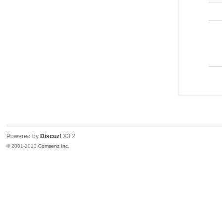
Powered by
Discuz!
X3.2
© 2001-2013
Comsenz Inc.