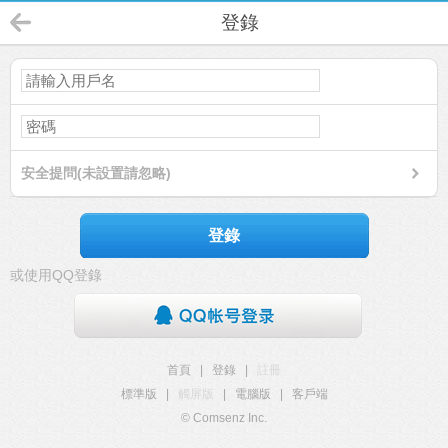
登錄
安全提問(未設置請忽略)
登錄
或使用QQ登錄
首頁
|
登錄
|
註冊
標準版
|
觸屏版
|
電腦版
|
客戶端
© Comsenz Inc.