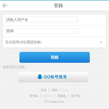
登錄
安全提問(未設置請忽略)
登錄
或使用QQ登錄
首頁
|
登錄
|
註冊
標準版
|
觸屏版
|
電腦版
|
客戶端
© Comsenz Inc.