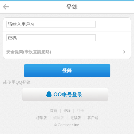
登錄
安全提問(未設置請忽略)
登錄
或使用QQ登錄
首頁
|
登錄
|
註冊
標準版
|
觸屏版
|
電腦版
|
客戶端
© Comsenz Inc.