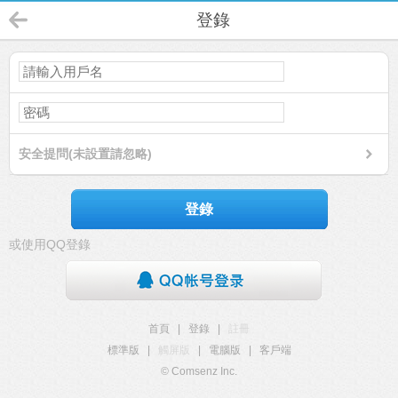
登錄
安全提問(未設置請忽略)
登錄
或使用QQ登錄
首頁
|
登錄
|
註冊
標準版
|
觸屏版
|
電腦版
|
客戶端
© Comsenz Inc.