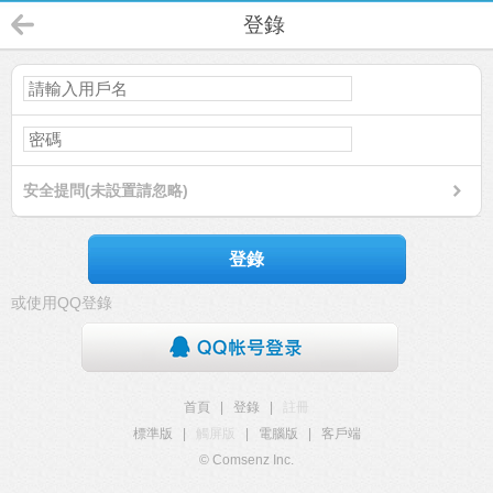
登錄
安全提問(未設置請忽略)
登錄
或使用QQ登錄
首頁
|
登錄
|
註冊
標準版
|
觸屏版
|
電腦版
|
客戶端
© Comsenz Inc.