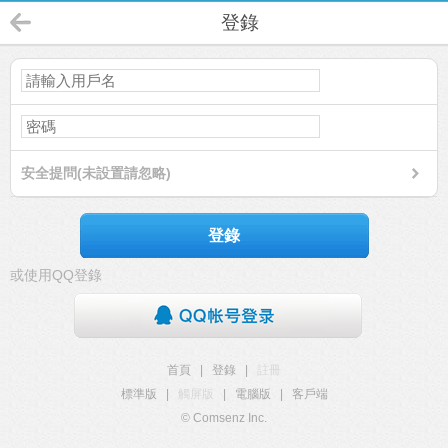
登錄
安全提問(未設置請忽略)
登錄
或使用QQ登錄
首頁
|
登錄
|
註冊
標準版
|
觸屏版
|
電腦版
|
客戶端
© Comsenz Inc.