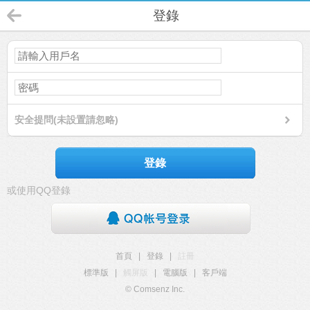
登錄
安全提問(未設置請忽略)
登錄
或使用QQ登錄
首頁
|
登錄
|
註冊
標準版
|
觸屏版
|
電腦版
|
客戶端
© Comsenz Inc.