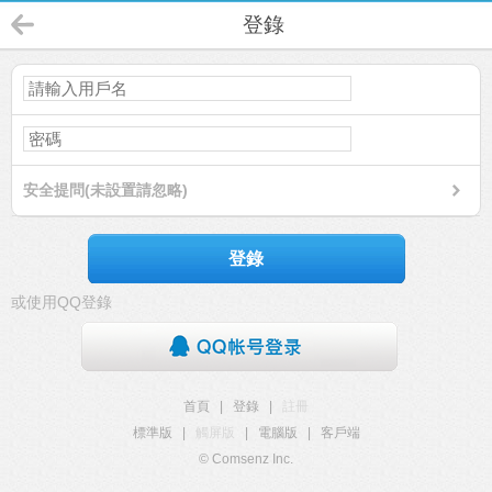
登錄
安全提問(未設置請忽略)
登錄
或使用QQ登錄
首頁
|
登錄
|
註冊
標準版
|
觸屏版
|
電腦版
|
客戶端
© Comsenz Inc.