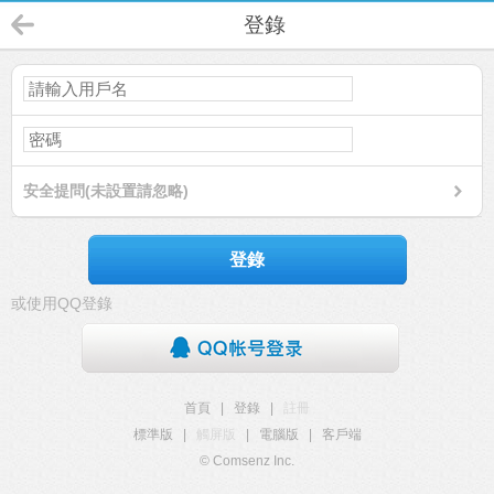
登錄
安全提問(未設置請忽略)
登錄
或使用QQ登錄
首頁
|
登錄
|
註冊
標準版
|
觸屏版
|
電腦版
|
客戶端
© Comsenz Inc.