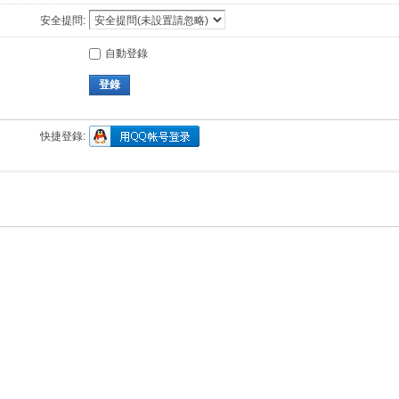
安全提問:
自動登錄
登錄
快捷登錄: