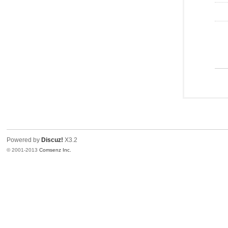
Powered by
Discuz!
X3.2
© 2001-2013
Comsenz Inc.