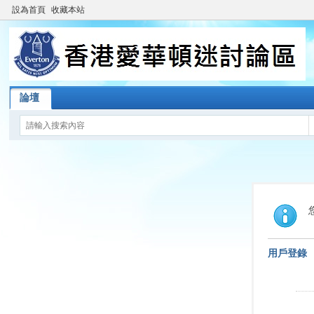
設為首頁
收藏本站
論壇
用戶登錄