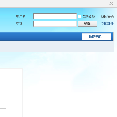
用戶名
自動登錄
找回密碼
登錄
密碼
立即註冊
快捷導航