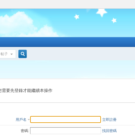
帖子
搜
索
您需要先登錄才能繼續本操作
用戶名
立即註冊
密碼:
找回密碼