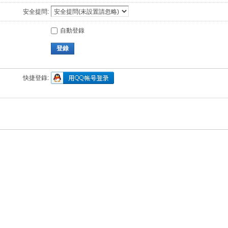
安全提問:
自動登錄
登錄
快捷登錄: