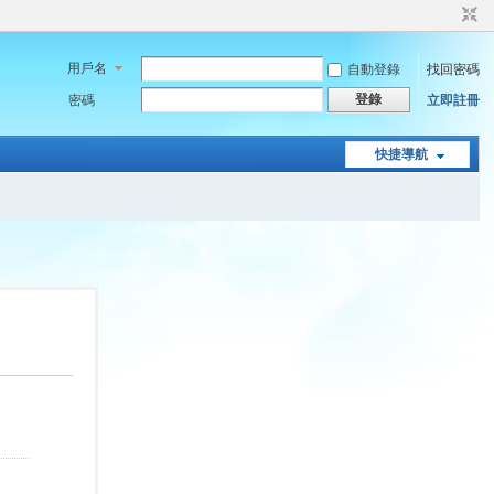
用戶名
自動登錄
找回密碼
登錄
密碼
立即註冊
快捷導航