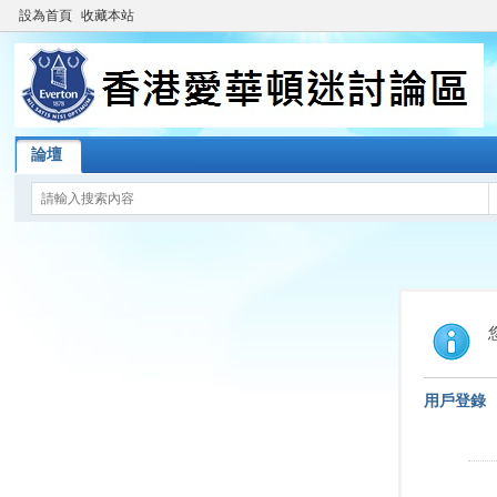
設為首頁
收藏本站
論壇
用戶登錄