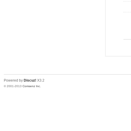
Powered by
Discuz!
X3.2
© 2001-2013
Comsenz Inc.