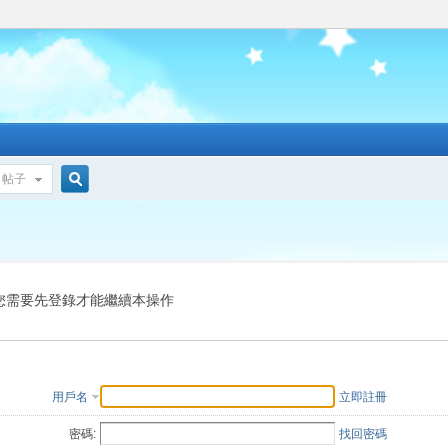
帖子
搜
索
您需要先登錄才能繼續本操作
用戶名
立即註冊
密碼:
找回密碼