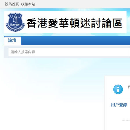
設為首頁
收藏本站
論壇
用戶登錄