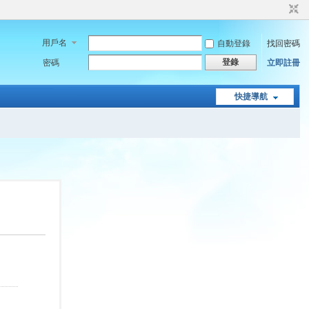
用戶名
自動登錄
找回密碼
登錄
密碼
立即註冊
快捷導航