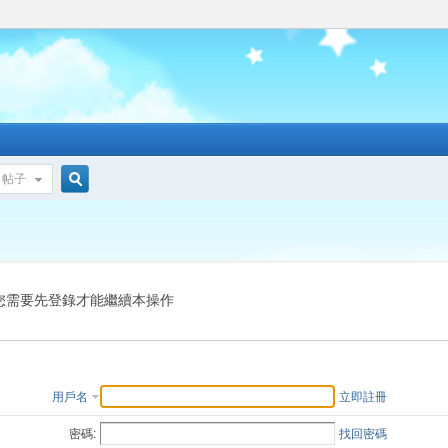
帖子
搜
索
您需要先登錄才能繼續本操作
用戶名
立即註冊
密碼:
找回密碼