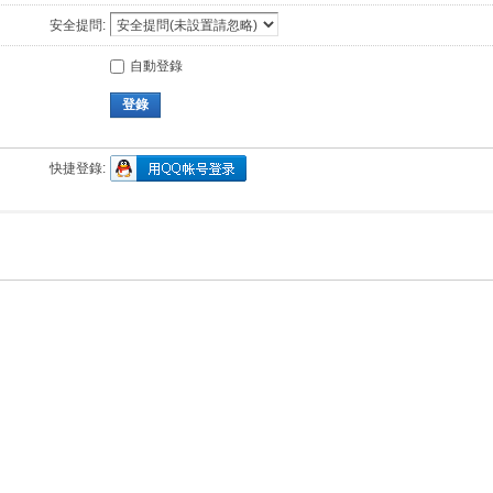
安全提問:
自動登錄
登錄
快捷登錄: