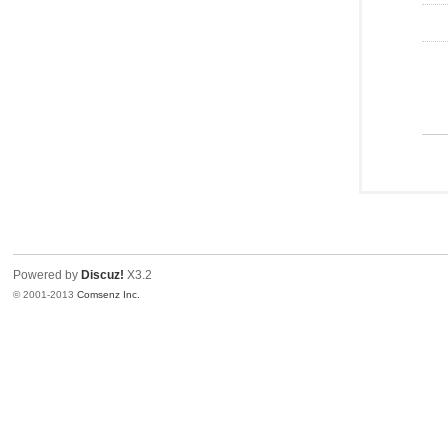
Powered by
Discuz!
X3.2
© 2001-2013
Comsenz Inc.