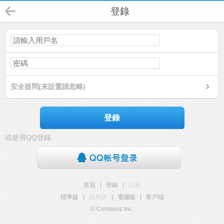
登錄
安全提問(未設置請忽略)
登錄
或使用QQ登錄
首頁
|
登錄
|
註冊
標準版
|
觸屏版
|
電腦版
|
客戶端
© Comsenz Inc.