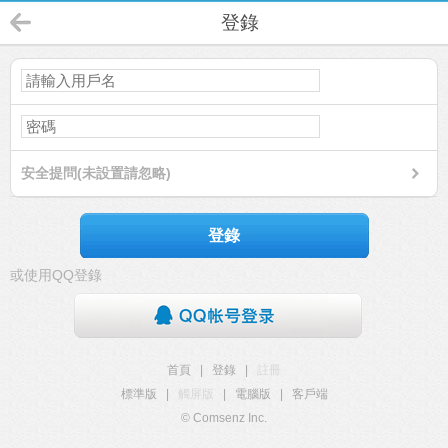
登錄
安全提問(未設置請忽略)
登錄
或使用QQ登錄
首頁
|
登錄
|
註冊
標準版
|
觸屏版
|
電腦版
|
客戶端
© Comsenz Inc.