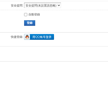
安全提問:
自動登錄
登錄
快捷登錄: