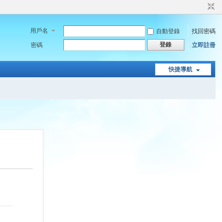
用戶名
自動登錄
找回密碼
登錄
密碼
立即註冊
快捷導航