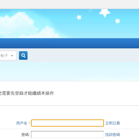
帖子
搜
索
您需要先登錄才能繼續本操作
用戶名
立即註冊
密碼:
找回密碼