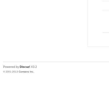
Powered by
Discuz!
X3.2
© 2001-2013
Comsenz Inc.