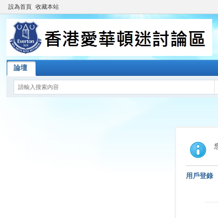
設為首頁
收藏本站
論壇
用戶登錄