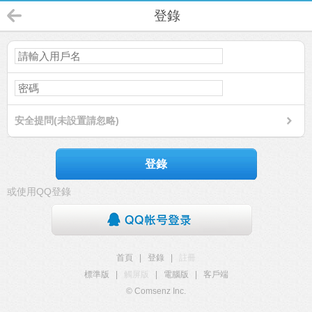
登錄
安全提問(未設置請忽略)
登錄
或使用QQ登錄
首頁
|
登錄
|
註冊
標準版
|
觸屏版
|
電腦版
|
客戶端
© Comsenz Inc.