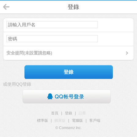
登錄
安全提問(未設置請忽略)
登錄
或使用QQ登錄
首頁
|
登錄
|
註冊
標準版
|
觸屏版
|
電腦版
|
客戶端
© Comsenz Inc.