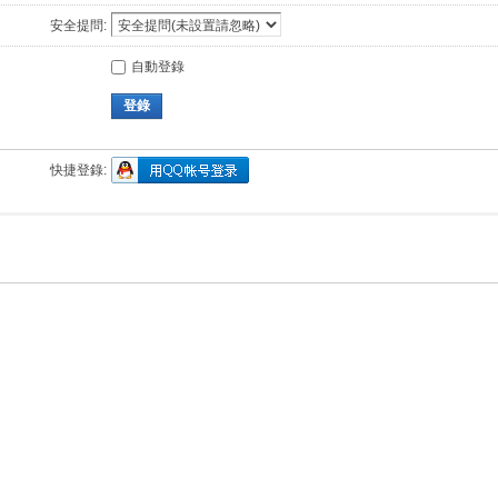
安全提問:
自動登錄
登錄
快捷登錄: