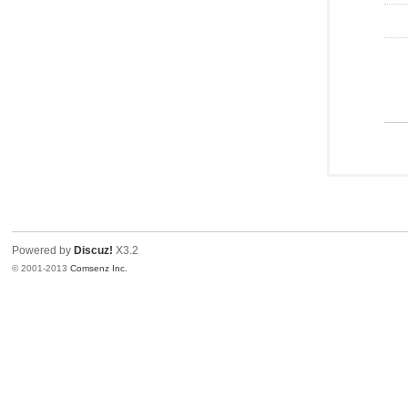
Powered by
Discuz!
X3.2
© 2001-2013
Comsenz Inc.