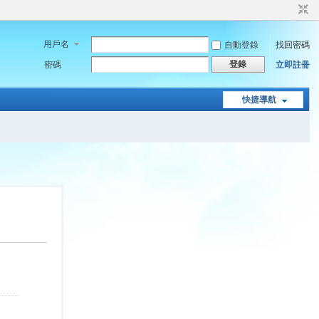
用戶名
自動登錄
找回密碼
登錄
密碼
立即註冊
快捷導航