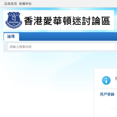
設為首頁
收藏本站
論壇
用戶登錄