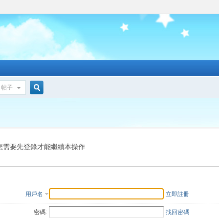
帖子
搜
索
您需要先登錄才能繼續本操作
用戶名
立即註冊
密碼:
找回密碼