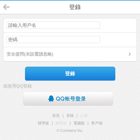
登錄
安全提問(未設置請忽略)
登錄
或使用QQ登錄
首頁
|
登錄
|
註冊
標準版
|
觸屏版
|
電腦版
|
客戶端
© Comsenz Inc.