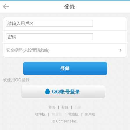
登錄
安全提問(未設置請忽略)
登錄
或使用QQ登錄
首頁
|
登錄
|
註冊
標準版
|
觸屏版
|
電腦版
|
客戶端
© Comsenz Inc.