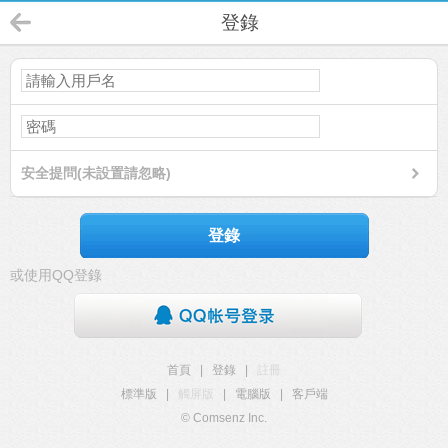
登錄
安全提問(未設置請忽略)
登錄
或使用QQ登錄
首頁
|
登錄
|
註冊
標準版
|
觸屏版
|
電腦版
|
客戶端
© Comsenz Inc.