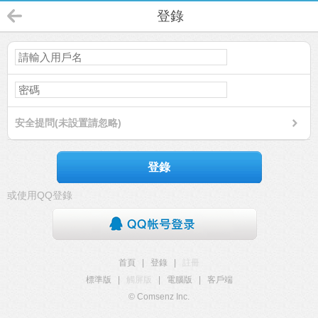
登錄
安全提問(未設置請忽略)
登錄
或使用QQ登錄
首頁
|
登錄
|
註冊
標準版
|
觸屏版
|
電腦版
|
客戶端
© Comsenz Inc.