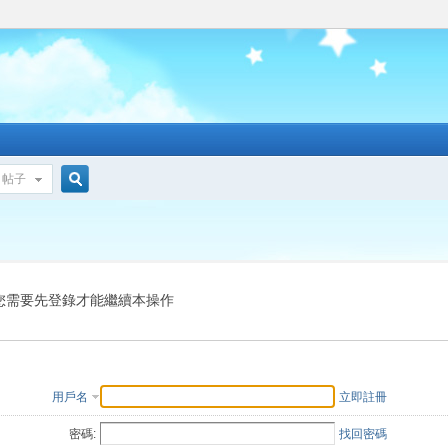
帖子
搜
索
您需要先登錄才能繼續本操作
用戶名
立即註冊
密碼:
找回密碼