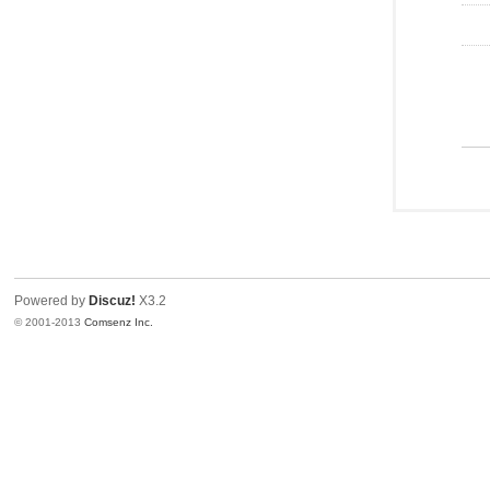
Powered by
Discuz!
X3.2
© 2001-2013
Comsenz Inc.