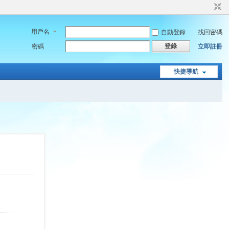
用戶名
自動登錄
找回密碼
登錄
密碼
立即註冊
快捷導航