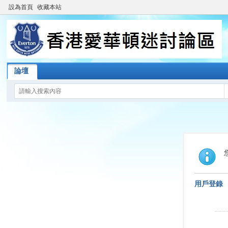
設為首頁
收藏本站
論壇
用戶登錄