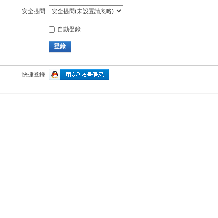
安全提問:
自動登錄
登錄
快捷登錄: