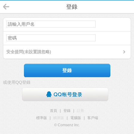
登錄
安全提問(未設置請忽略)
登錄
或使用QQ登錄
首頁
|
登錄
|
註冊
標準版
|
觸屏版
|
電腦版
|
客戶端
© Comsenz Inc.